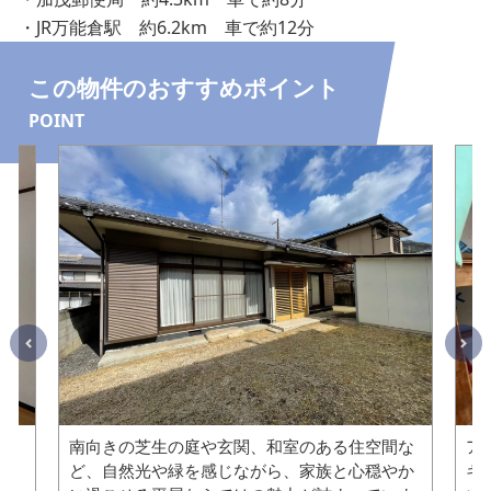
・JR万能倉駅 約6.2km 車で約12分
この物件のおすすめポイント
POINT
みの
南向きの芝生の庭や玄関、和室のある住空間な
ア
しや
ど、自然光や緑を感じながら、家族と心穏やか
ギ