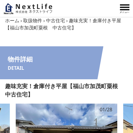
内容をスキップ
ホーム
›
取扱物件
›
中古住宅
›
趣味充実！倉庫付き平屋
【福山市加茂町粟根 中古住宅】
物件詳細
DETAIL
趣味充実！倉庫付き平屋【福山市加茂町粟根
中古住宅】
01
/
28