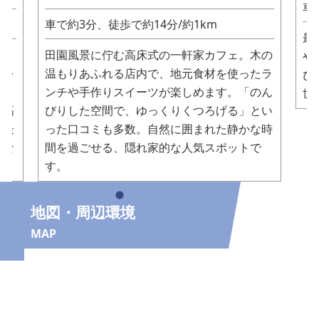
車
車で約3分、徒歩で約14分
/
約1km
最
大き
田園風景に佇む高床式の一軒家カフェ。​木の
や
材を
温もりあふれる店内で、地元食材を使ったラ
ぴ
最
ンチや手作りスイーツが楽しめます。​「のん
世
も高
びりした空間で、ゆっくりくつろげる」とい
も最
った口コミも多数。​自然に囲まれた静かな時
別な
間を過ごせる、隠れ家的な人気スポットで
す。
地図・周辺環境
MAP