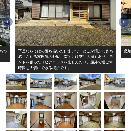
もつ
平屋ならではの落ち着いた佇まいで、どこか懐かしさも
敷
感じさせる雰囲気の外観。南側には芝生の庭もあり、テ
ントを張ったりピクニックを楽しんだり、屋外で過ごす
時間を大切にできる場所です。