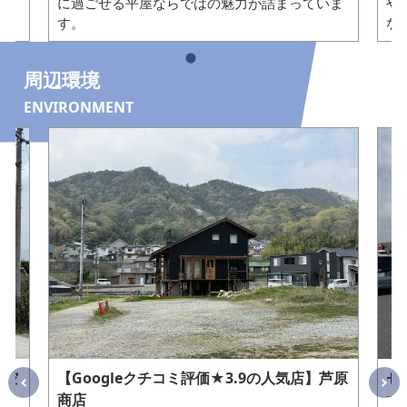
快適
に過ごせる平屋ならではの魅力が詰まっていま
や
す。
な
周辺環境
ENVIRONMENT
天空
【Googleクチコミ評価★3.9の人気店】芦原
セ
商店