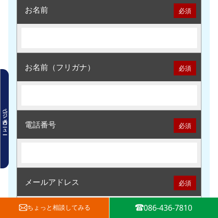
お名前
必須
お名前（フリガナ）
必須
物件詳細
この物件のおすすめポイント
ページ内メニュー
周辺環境
電話番号
必須
地図・周辺環境
物件情報
お客様の不動産購入を支える3つの
メールアドレス
必須
特徴
086-436-7810
ちょっと
相談してみる
購入の流れ