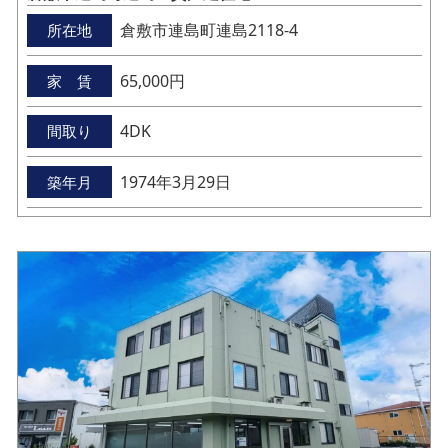
倉敷市連島町連島2118-4
所在地
65,000円
家 賃
4DK
間取り
1974年3月29日
築年月