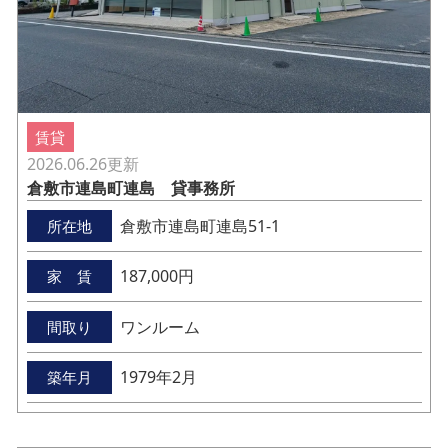
賃貸
2026.06.26
更新
倉敷市連島町連島 貸事務所
倉敷市連島町連島51-1
所在地
187,000円
家 賃
ワンルーム
間取り
1979年2月
築年月