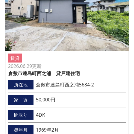
賃貸
2026.06.29
更新
倉敷市連島町西之浦 貸戸建住宅
倉敷市連島町西之浦5684-2
所在地
50,000円
家 賃
4DK
間取り
1969年2月
築年月