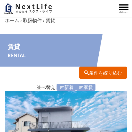
内容をスキップ
ホーム
›
取扱物件
›
賃貸
賃貸
RENTAL
条件を絞り込む
並べ替え:
新着
家賃