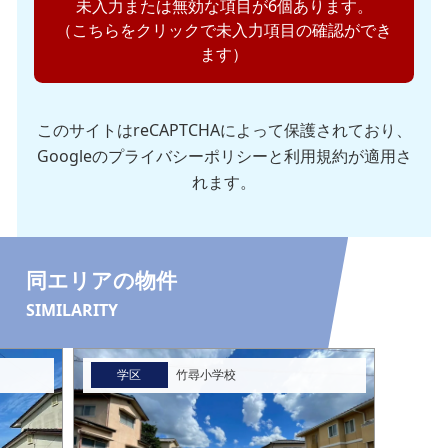
未入力または無効な項目が6個あります。
（こちらをクリックで未入力項目の確認ができ
ます）
このサイトはreCAPTCHAによって保護されており、
Googleの
プライバシーポリシー
と
利用規約
が適用さ
れます。
同エリアの物件
SIMILARITY
学区
竹尋小学校