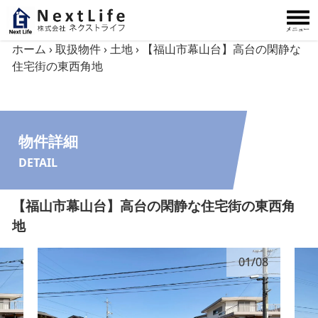
内容をスキップ
ホーム
›
取扱物件
›
土地
›
【福山市幕山台】高台の閑静な
住宅街の東西角地
物件詳細
DETAIL
【福山市幕山台】高台の閑静な住宅街の東西角
地
01
/
08