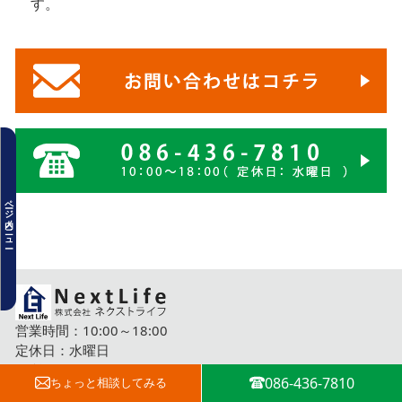
す。
物件詳細
地図・周辺環境
ページ内メニュー
物件情報
お客様の不動産購入を支える3つの
特徴
購入の流れ
営業時間：10:00～18:00
定休日：水曜日
この物件についてお問い合わせ
住所：〒710-0803
086-436-7810
ちょっと
相談してみる
岡山県倉敷市中島2642番地4
同エリアの物件