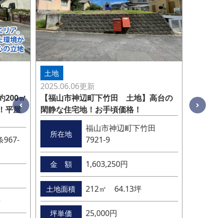
土地
2025.06.06
更新
【福山市神辺町下竹田 土地】高台の
200㎡
閑静な住宅地！お手頃価格！
！平屋
福山市神辺町下竹田
所在地
7921-9
67-
1,603,250円
金 額
212㎡ 64.13坪
土地面積
坪
25,000円
坪単価