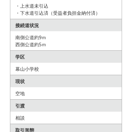
・上水道未引込
・下水道引込済（受益者負担金納付済）
接続道状況
南側公道約9ｍ
西側公道約5ｍ
学区
幕山小学校
現状
空地
引渡
相談
取引形態