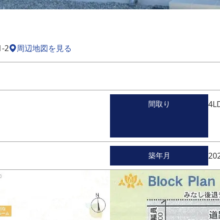
-2
周辺地図を見る
間取り
4L
築年月
20