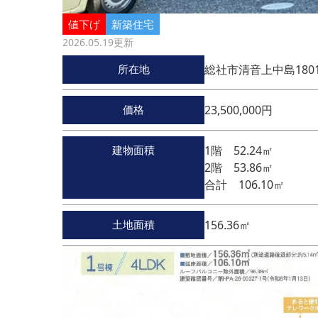
値下げ
新築住宅
2026.05.19
更新
所在地
総社市清音上中島1801
価格
23,500,000円
建物面積
1階 52.24㎡
2階 53.86㎡
合計 106.10㎡
土地面積
156.36㎡