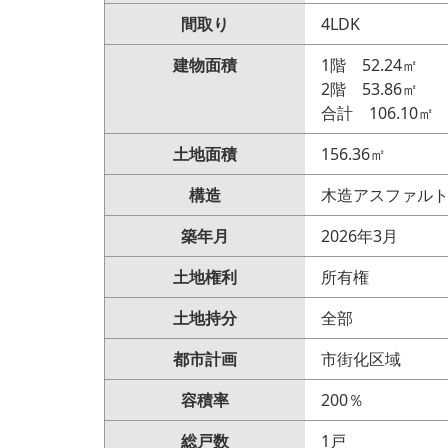
間取り
4LDK
建物面積
1階 52.24㎡
2階 53.86㎡
合計 106.10㎡
土地面積
156.36㎡
構造
木造アスファルト
築年月
2026年3月
土地権利
所有権
土地持分
全部
都市計画
市街化区域
容積率
200％
総戸数
1戸