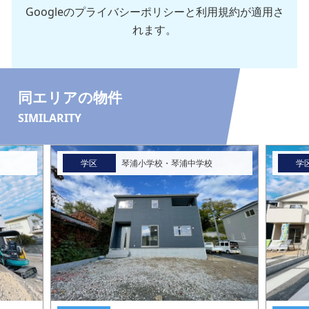
Googleの
プライバシーポリシー
と
利用規約
が適用さ
れます。
同エリアの物件
SIMILARITY
学区
琴浦小学校・琴浦中学校
学