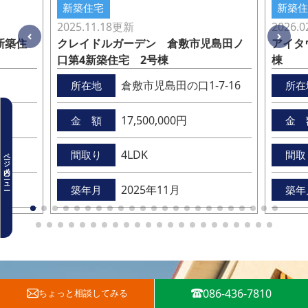
新築住宅
新築住
2025.11.18
更新
2026.0
新築住
クレイドルガーデン 倉敷市児島田ノ
アイタ
口第4新築住宅 2号棟
棟
倉敷市児島田の口1-7-16
所在地
所在
物件詳細
17,500,000円
金 額
金 
地図・周辺環境
4LDK
間取り
間取
ページ内メニュー
物件情報
2025年11月
築年月
築年
お客様の不動産購入を支える3つの
特徴
購入の流れ
この物件についてお問い合わせ
086-436-7810
ちょっと
相談してみる
同エリアの物件