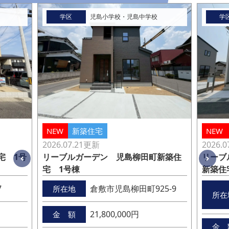
学区
児島小学校・児島中学校
学
NEW
新築住宅
NEW
2026.07.21
更新
2026.0
宅 1号
リーブルガーデン 児島柳田町新築住
リーブ
宅 1号棟
新築住
7
倉敷市児島柳田町925-9
所在地
所在
21,800,000円
金 額
金 