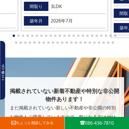
3LDK
間取り
間取
2026年7月
築年月
築年
物件詳細
地図・周辺環境
ページ内メニュー
物件情報
お客様の不動産購入を支える3つの
特徴
掲載されていない新着不動産や特別な非公開
物件あります！
購入の流れ
まだ掲載されていない新しい不動産や非公開の特別
この物件についてお問い合わせ
な物件もご用意していますので、気になる方はぜひ
086-436-7810
ちょっと
相談してみる
お問い合わせください。
同エリアの物件