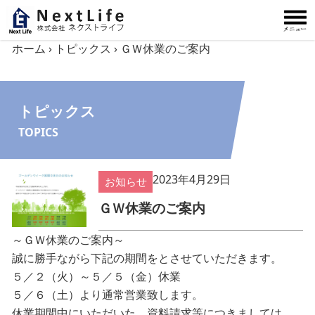
内容をスキップ
ホーム
›
トピックス
›
ＧＷ休業のご案内
トピックス
TOPICS
2023年4月29日
お知らせ
ＧＷ休業のご案内
～ＧＷ休業のご案内～
誠に勝手ながら下記の期間をとさせていただきます。
５／２（火）～５／５（金）休業
５／６（土）より通常営業致します。
休業期間中にいただいた、資料請求等につきましては、