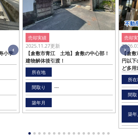
売却実績
売却実
2025.11.27
更新
2026.0
【倉敷市青江 土地】倉敷の中心部！
【倉敷
寿小学
建物解体後引渡！
円以下
ど多用
所在地
所在
---
間取り
間取
築年月
築年