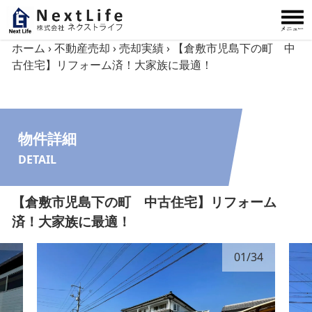
内容をスキップ
ホーム
›
不動産売却
›
売却実績
›
【倉敷市児島下の町 中
古住宅】リフォーム済！大家族に最適！
物件詳細
DETAIL
【倉敷市児島下の町 中古住宅】リフォーム
済！大家族に最適！
01
/
34