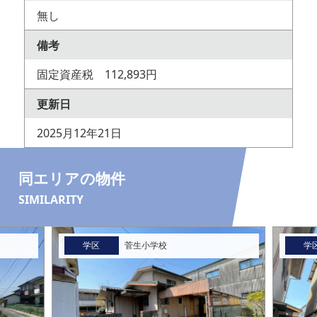
無し
備考
固定資産税 112,893円
更新日
2025月12年21日
同エリアの物件
SIMILARITY
学区
菅生小学校
学