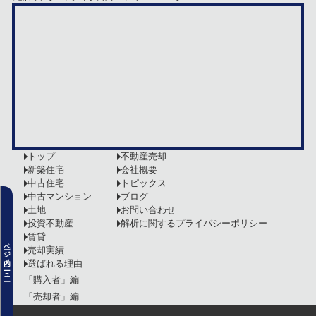
トップ
不動産売却
新築住宅
会社概要
中古住宅
トピックス
中古マンション
ブログ
物件詳細
土地
お問い合わせ
投資不動産
解析に関するプライバシーポリシー
物件情報
賃貸
ページ内メニュー
売却実績
同エリアの物件
選ばれる理由
「購入者」編
「売却者」編