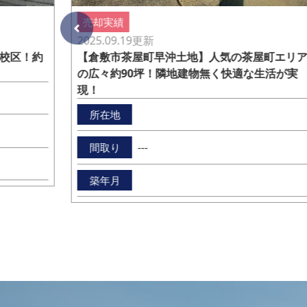
売却実績
2025.09.19
更新
【倉敷市茶屋町早沖土地】人気の茶屋町エリ
校区！約
の広々約90坪！隣地建物無く快適な生活が実
現！
所在地
---
間取り
築年月