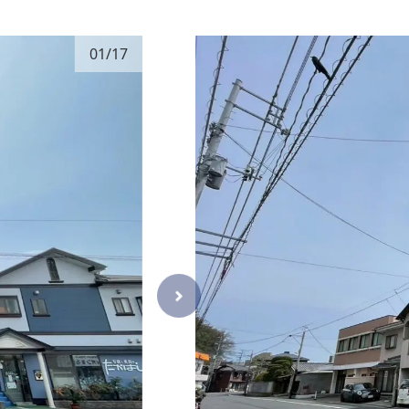
01
/
17