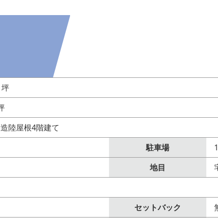
1坪
3坪
造陸屋根4階建て
駐車場
地目
セットバック