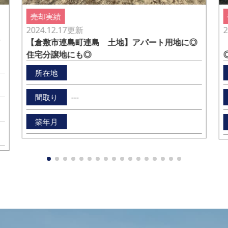
売却実績
2024.12.17
更新
2
ア
【倉敷市連島町連島 土地】アパート用地に◎
住宅分譲地にも◎
所在地
---
間取り
築年月