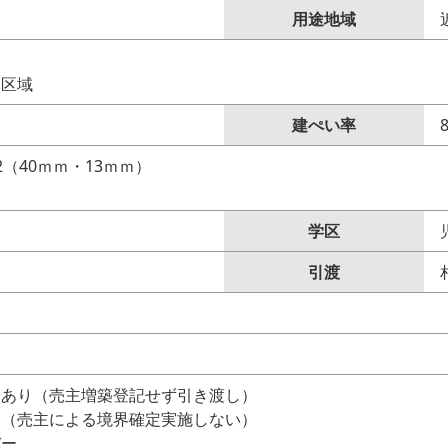
用途地域
制区域
建ぺい率
（40ｍｍ・13ｍｍ）
学区
引渡
分あり（売主増築登記せず引き渡し）
定（売主による境界確定実施しない）
バー