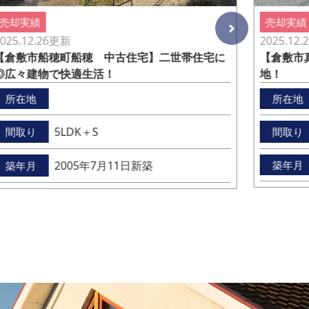
売却実績
売却実績
2025.12.
025.12.26
更新
【倉敷市
【倉敷市船穂町船穂 中古住宅】二世帯住宅に
地！
◎広々建物で快適生活！
所在地
所在地
5LDK＋S
間取り
間取り
築年月
2005年7月11日新築
築年月