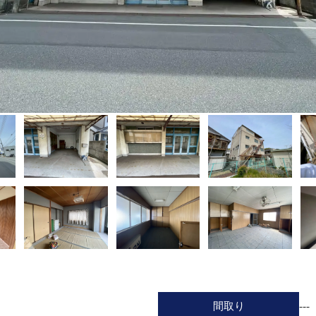
間取り
---