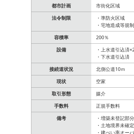
都市計画
市街化区域
法令制限
・準防火区域
・宅地造成等規
容積率
200％
設備
・上水道引込済×2
・下水道引込済
接続道状況
北側公道10ｍ
現状
空家
取引形態
媒介
手数料
正規手数料
備考
・増築未登記部
・土地境界未確
・建ぺい率オー