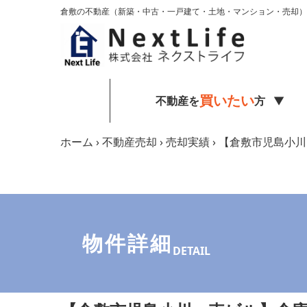
内容をスキップ
倉敷の不動産（新築・中古・一戸建て・土地・マンション・売却）
買いたい
不動産を
方
ホーム
›
不動産売却
›
売却実績
›
【倉敷市児島小川
物件詳細
DETAIL